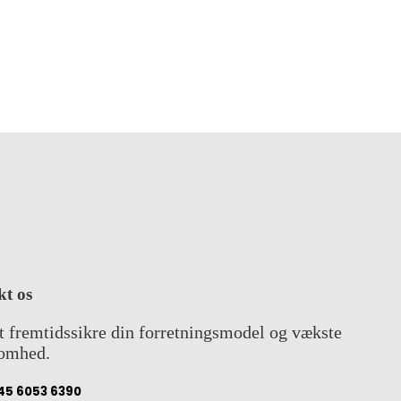
t os
t fremtidssikre din forretningsmodel og vækste
somhed.
45 6053 6390